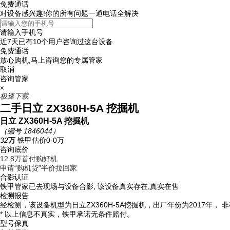
免费通话
对设备感兴趣!你的所有问题一通电话全解决
请输入手机号
近7天已有
10个用户
咨询过这台设备
免费通话
放心购机,马上咨询您的专属管家
取消
咨询管家
×
极速下载
二手日立 ZX360H-5A 挖掘机
日立 ZX360H-5A 挖掘机
（编号 1846044）
32
万
铁甲估价0-0万
咨询底价
12.8
万首付购好机
申请“购机贷”半价拉回家
合影认证
铁甲管家已去现场与设备合影, 该设备真实存在,真实在售
检测报告
经检测，该设备机型为日立ZX360H-5A挖掘机，出厂年份为2017年， 
* 以上信息不真实，铁甲承诺无条件赔付。
型号保真