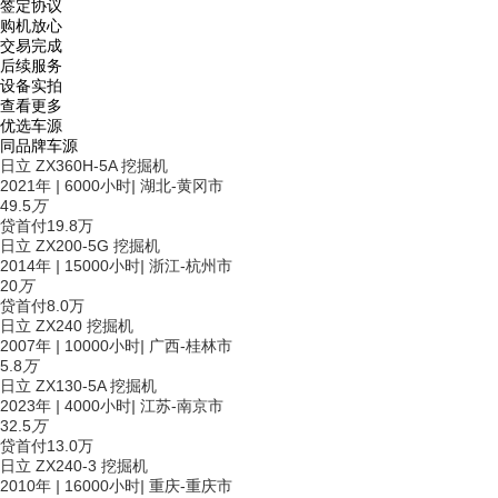
签定协议
购机放心
交易完成
后续服务
设备实拍
查看更多
优选车源
同品牌车源
日立 ZX360H-5A 挖掘机
2021年
|
6000小时
|
湖北-黄冈市
49.5
万
贷
首付19.8万
日立 ZX200-5G 挖掘机
2014年
|
15000小时
|
浙江-杭州市
20
万
贷
首付8.0万
日立 ZX240 挖掘机
2007年
|
10000小时
|
广西-桂林市
5.8
万
日立 ZX130-5A 挖掘机
2023年
|
4000小时
|
江苏-南京市
32.5
万
贷
首付13.0万
日立 ZX240-3 挖掘机
2010年
|
16000小时
|
重庆-重庆市