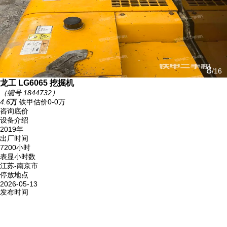
11
/16
龙工 LG6065 挖掘机
（编号 1844732）
4.6
万
铁甲估价0-0万
咨询底价
设备介绍
2019年
出厂时间
7200小时
表显小时数
江苏-南京市
停放地点
2026-05-13
发布时间