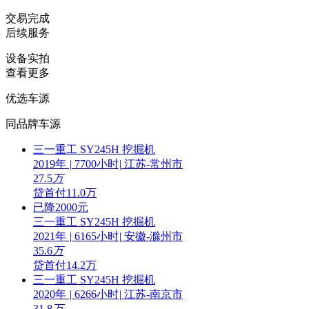
交易完成
后续服务
设备实拍
查看更多
优选车源
同品牌车源
三一重工 SY245H 挖掘机
2019年
|
7700小时
|
江苏-常州市
27.5
万
贷
首付11.0万
已降2000元
三一重工 SY245H 挖掘机
2021年
|
6165小时
|
安徽-滁州市
35.6
万
贷
首付14.2万
三一重工 SY245H 挖掘机
2020年
|
6266小时
|
江苏-南京市
31.8
万