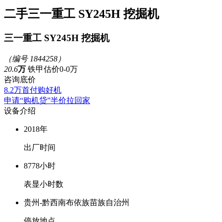
二手三一重工 SY245H 挖掘机
三一重工 SY245H 挖掘机
（编号 1844258）
20.6
万
铁甲估价0-0万
咨询底价
8.2
万首付购好机
申请“购机贷”半价拉回家
设备介绍
2018年
出厂时间
8778小时
表显小时数
贵州-黔西南布依族苗族自治州
停放地点