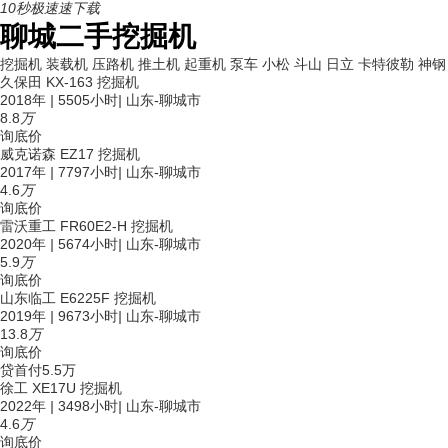
10秒极速速下载
聊城二手挖掘机
挖掘机
装载机
压路机
推土机
起重机
泵车
小松
斗山
日立
卡特彼勒
神钢
久保田 KX-163 挖掘机
2018年
|
5505小时
|
山东-聊城市
8.8
万
询底价
威克诺森 EZ17 挖掘机
2017年
|
7797小时
|
山东-聊城市
4.6
万
询底价
雷沃重工 FR60E2-H 挖掘机
2020年
|
5674小时
|
山东-聊城市
5.9
万
询底价
山东临工 E6225F 挖掘机
2019年
|
9673小时
|
山东-聊城市
13.8
万
询底价
贷
首付5.5万
徐工 XE17U 挖掘机
2022年
|
3498小时
|
山东-聊城市
4.6
万
询底价